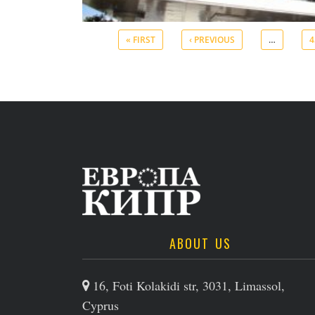
« FIRST
‹ PREVIOUS
…
4
ABOUT US
16, Foti Kolakidi str, 3031, Limassol,
Cyprus