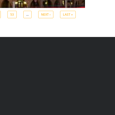
53
…
NEXT ›
LAST »