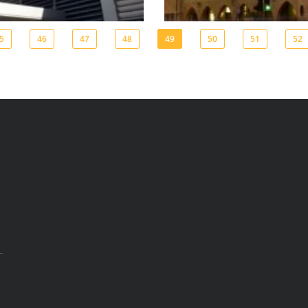
5
46
47
48
49
50
51
52