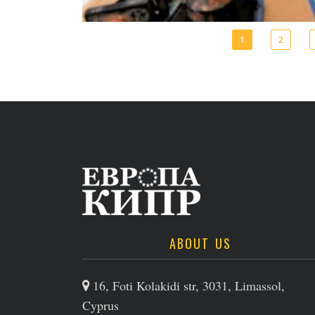
1
2
ABOUT US
16, Foti Kolakidi str, 3031, Limassol,
Cyprus