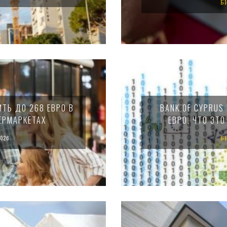
Б
ТЬ ДО 268 ЕВРО В
BANK OF CYPRUS
ЕРМАРКЕТАХ
ЕВРО. ЧТО ЭТ
026
Б