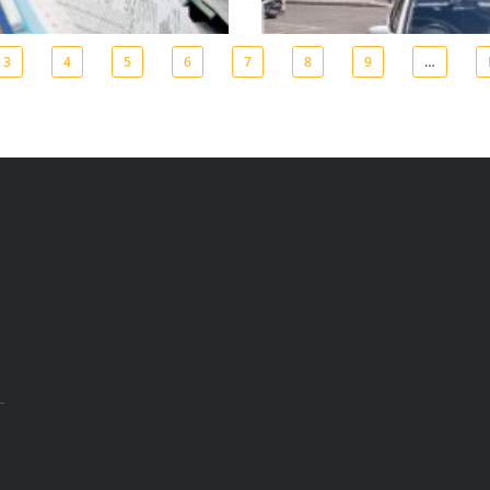
3
4
5
6
7
8
9
…