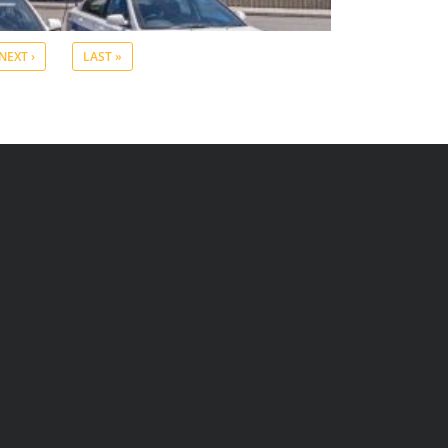
NEXT ›
LAST »