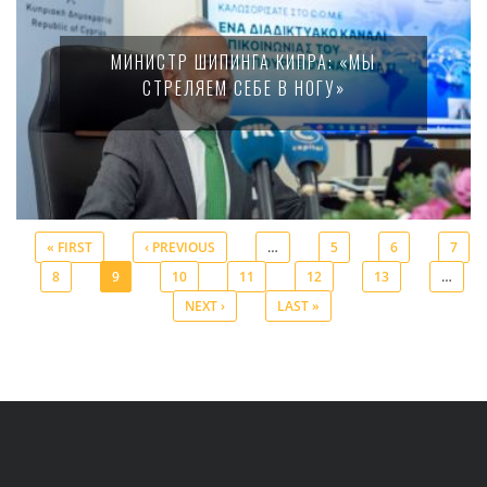
МИНИСТР ШИПИНГА КИПРА: «МЫ
СТРЕЛЯЕМ СЕБЕ В НОГУ»
« FIRST
‹ PREVIOUS
…
5
6
7
8
9
10
11
12
13
…
Pages
NEXT ›
LAST »