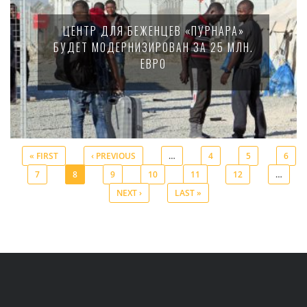
ЦЕНТР ДЛЯ БЕЖЕНЦЕВ «ПУРНАРА»
БУДЕТ МОДЕРНИЗИРОВАН ЗА 25 МЛН.
ЕВРО
« FIRST
‹ PREVIOUS
…
4
5
6
7
8
9
10
11
12
…
Pages
NEXT ›
LAST »