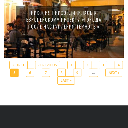
НИКОСИЯ ПРИСОЕДИНИЛАСЬ К
ЕВРОПЕЙСКОМУ ПРОЕКТУ «ГОРОДА
ПОСЛЕ НАСТУПЛЕНИЯ ТЕМНОТЫ»
« FIRST
‹ PREVIOUS
1
2
3
4
5
6
7
8
9
…
NEXT ›
Pages
LAST »