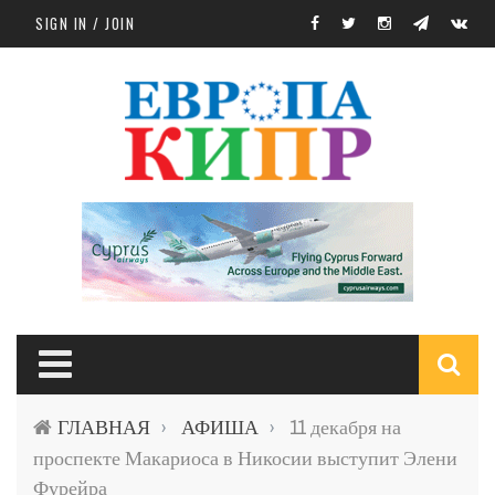
Skip to main content
SIGN IN / JOIN
S
ГЛАВНАЯ
АФИША
11 декабря на
›
›
f
проспекте Макариоса в Никосии выступит Элени
Фурейра