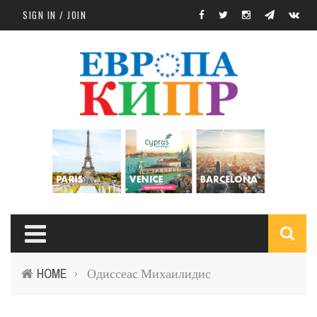
Skip to main content
SIGN IN / JOIN
S
HOME
Одиссеас Михаилидис
›
f