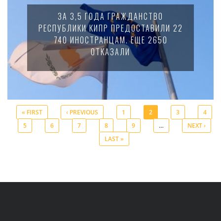
ЗА 3,5 ГОДА ГРАЖДАНСТВО
РЕСПУБЛИКИ КИПР ПРЕДОСТАВИЛИ 22
740 ИНОСТРАНЦАМ. ЕЩЕ 2650
ОТКАЗАЛИ
« FIRST
‹ PREVIOUS
1
2
3
4
5
6
7
8
9
…
NEXT ›
Pages
LAST »