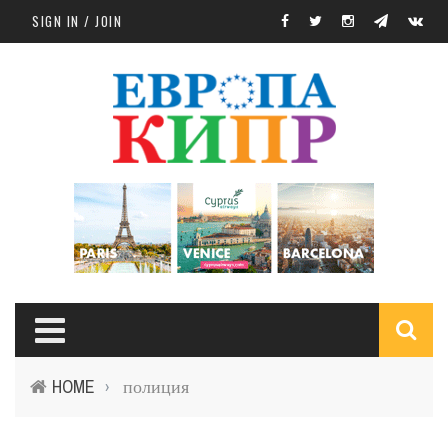
Skip to main content
SIGN IN / JOIN
S
HOME
полиция
›
f