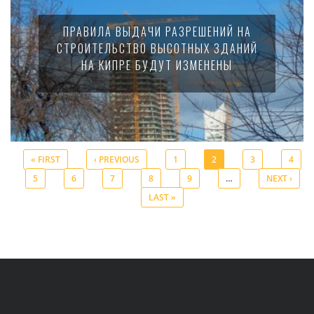
ПРАВИЛА ВЫДАЧИ РАЗРЕШЕНИЙ НА
СТРОИТЕЛЬСТВО ВЫСОТНЫХ ЗДАНИЙ
НА КИПРЕ БУДУТ ИЗМЕНЕНЫ
« FIRST
‹ PREVIOUS
1
2
3
4
5
6
7
8
9
…
NEXT ›
Pages
LAST »