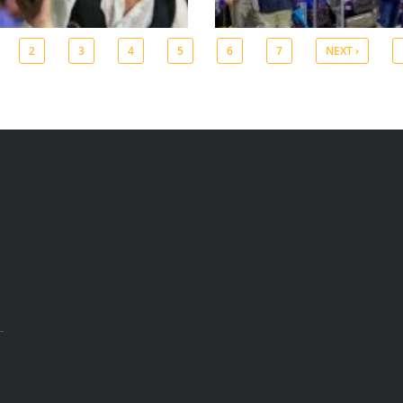
2
3
4
5
6
7
NEXT ›