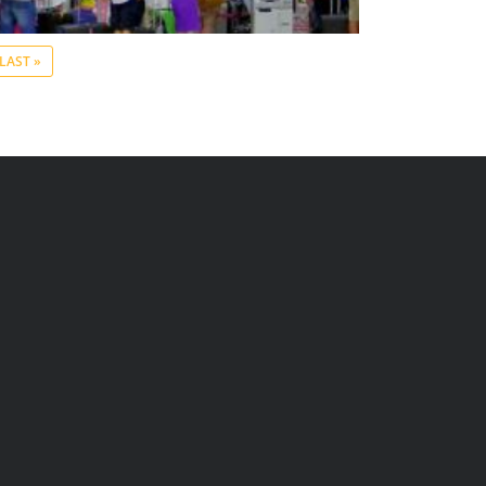
LAST »