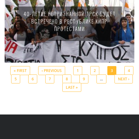
40-ЛЕТИЕ НЕПРИЗНАННОЙ ТРСК БУДЕТ
ВСТРЕЧЕНО В РЕСПУБЛИКЕ КИПР
ПРОТЕСТАМИ
« FIRST
‹ PREVIOUS
1
2
3
4
5
6
7
8
9
…
NEXT ›
Pages
LAST »