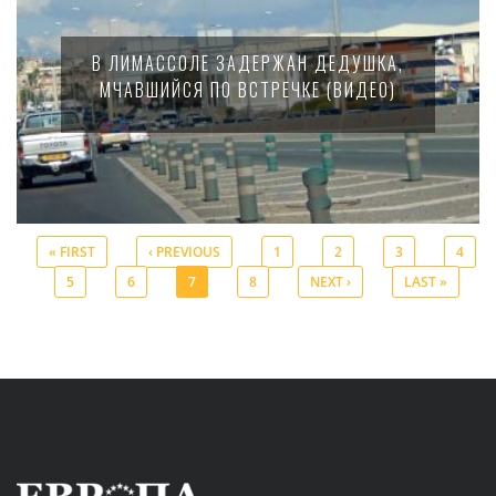
В ЛИМАССОЛЕ ЗАДЕРЖАН ДЕДУШКА,
МЧАВШИЙСЯ ПО ВСТРЕЧКЕ (ВИДЕО)
« FIRST
‹ PREVIOUS
1
2
3
4
5
6
7
8
NEXT ›
LAST »
Pages