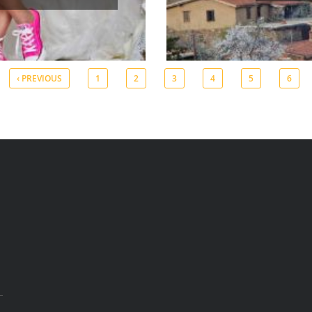
‹ PREVIOUS
1
2
3
4
5
6