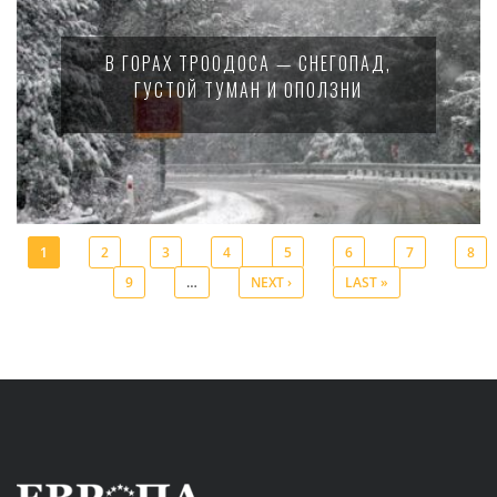
В ГОРАХ ТРООДОСА — СНЕГОПАД,
ГУСТОЙ ТУМАН И ОПОЛЗНИ
1
2
3
4
5
6
7
8
9
…
NEXT ›
LAST »
Pages