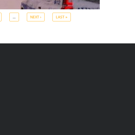
…
NEXT ›
LAST »