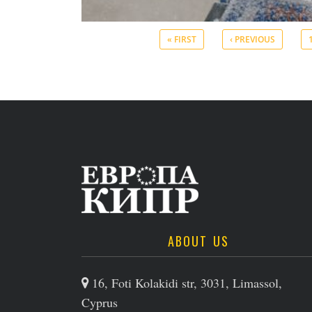
« FIRST
‹ PREVIOUS
ABOUT US
16, Foti Kolakidi str, 3031, Limassol,
Cyprus