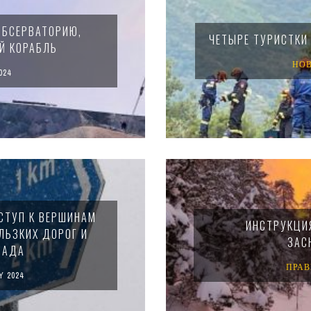
ОБСЕРВАТОРИЮ,
ЧЕТЫРЕ ТУРИСТКИ
Й КОРАБЛЬ
НО
024
СТУП К ВЕРШИНАМ
ИНСТРУКЦИЯ
ЛЬЗКИХ ДОРОГ И
ЗАС
ПАДА
ПРА
Y 2024