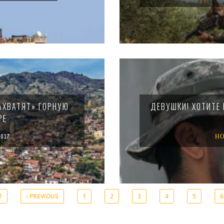
АХВАТЯТ» ГОРНУЮ
ДЕВУШКИ! ХОТИТЕ
РЕ
017
Н
T
‹ PREVIOUS
1
2
3
4
5
6