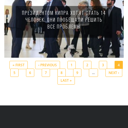
ПРЕЗИДЕНТОМ КИПРА ХОТЯТ СТАТЬ 14
ЧЕЛОВЕК. ОНИ ПООБЕЩАЛИ РЕШИТЬ
ВСЕ ПРОБЛЕМЫ
« FIRST
‹ PREVIOUS
1
2
3
4
5
6
7
8
9
…
NEXT ›
Pages
LAST »