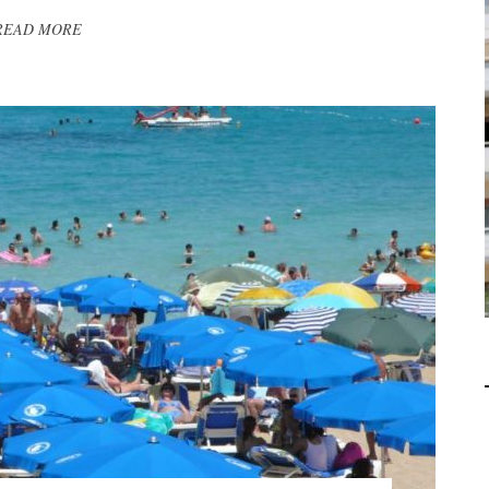
READ MORE
В 2028 ГОДУ ENI НАЧНЕТ
ЖАРА МО
ДОБЫЧУ ГАЗА НА
СФЕРЕ БИ
МЕСТОРОЖДЕНИИ KRONOS
МИЛЛИ
НА КИПРСКОМ ШЕЛЬФЕ
БИЗНЕС
БИЗНЕС
JUL 28, 2026