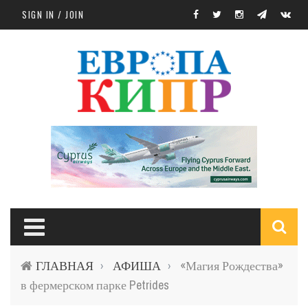
Skip to main content
SIGN IN / JOIN
S
ГЛАВНАЯ
АФИША
«Магия Рождества»
›
›
f
в фермерском парке Petrides