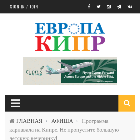
Skip to main content
SIGN IN / JOIN
S
ГЛАВНАЯ
АФИША
Программа
›
›
f
карнавала на Кипре. Не пропустите большую
детскую вечеринку!