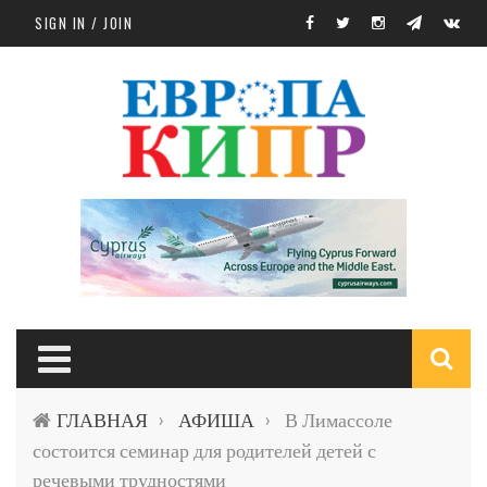
Skip to main content
SIGN IN / JOIN
S
ГЛАВНАЯ
АФИША
В Лимассоле
›
›
f
состоится семинар для родителей детей с
речевыми трудностями