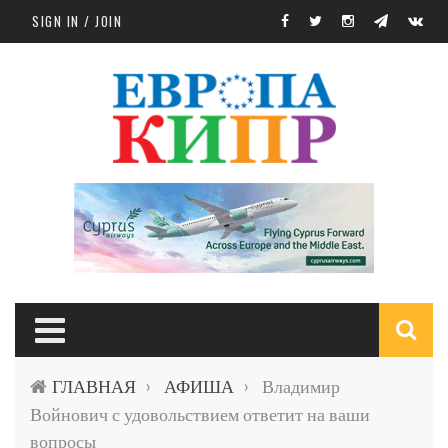
Skip to main content
SIGN IN / JOIN
S
ГЛАВНАЯ
АФИША
Владимир
›
›
f
Войнович с удовольствием ответит на ваши
вопросы