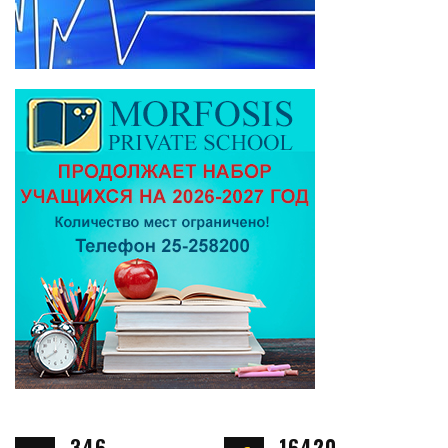
346
16420