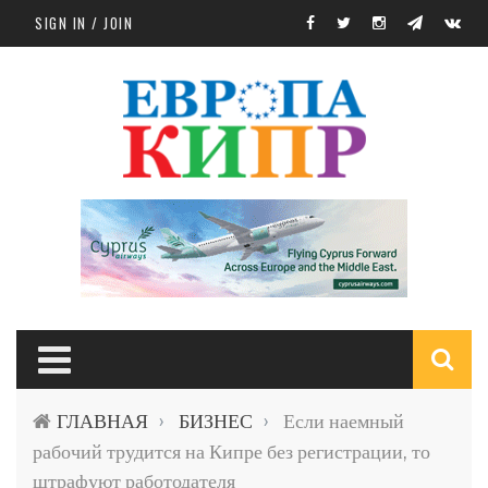
Skip to main content
SIGN IN / JOIN
S
ГЛАВНАЯ
БИЗНЕС
Если наемный
›
›
f
рабочий трудится на Кипре без регистрации, то
штрафуют работодателя