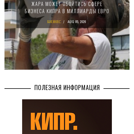
ИСЬ СФЕРЕ
15-ПРОЦЕНТНОМ НАЛО
ЛЛИАРДЫ ЕВРО
КРУПНЫХ МЕЖДУНАР
КОМПАНИЙ
, 2026
БИЗНЕС
AUG 02, 2026
ПОЛЕЗНАЯ ИНФОРМАЦИЯ