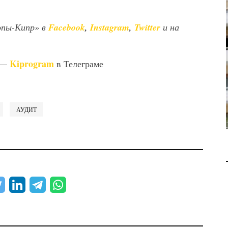
В 2028 ГОДУ ENI НАЧНЕТ
опы-Кипр» в
Facebook
,
Instagram
,
Twitter
и на
ДОБЫЧУ ГАЗА НА
МЕСТОРОЖДЕНИИ KRONOS
НА КИПРСКОМ ШЕЛЬФЕ
Kiprogram
 —
в Телеграме
БИЗНЕС
JUL 28, 2026
АУДИТ