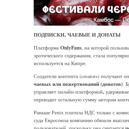
ПОДПИСКИ, ЧАЕВЫЕ И ДОНАТЫ
OnlyFans
Платформа
, на которой пользов
эротического содержания, стала популярно
используется на Кипре.
Создатели контента (creators) получают о
чаевых или пожертвований (донатов)
. 
,
управляет онлайн-платформой
удерживает
переводит остальную сумму авторам конт
Раньше Fenix платила НДС только с коми
суда Евросоюза
компанию обязали выплач
п
пользователей, поскольку она считается