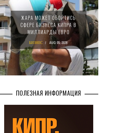
МИНФИ
ЖАРА МОЖЕТ ОБОЙТИСЬ
ЗАКОН
СФЕРЕ БИЗНЕСА КИПРА В
НАЛ
МИЛЛИАРДЫ ЕВРО
М
БИЗНЕС
AUG 05, 2026
БИ
ПОЛЕЗНАЯ ИНФОРМАЦИЯ