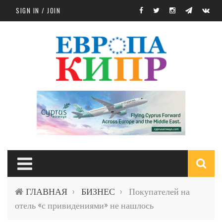
Skip to main content
SIGN IN / JOIN
S
ГЛАВНАЯ
БИЗНЕС
Покупателей на
›
›
f
отель «с привидениями» не нашлось