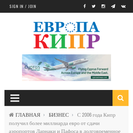
Skip to main content
SIGN IN / JOIN
S
ГЛАВНАЯ
БИЗНЕС
С 2006 года Кипр
›
›
f
получил более миллиарда евро от сдачи
аэропортов Ларнаки и Пафоса в долговременное