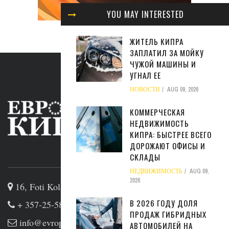
YOU MAY INTERESTED
ЖИТЕЛЬ КИПРА
ЗАПЛАТИЛ ЗА МОЙКУ
ЧУЖОЙ МАШИНЫ И
УГНАЛ ЕЕ
НОВОСТИ
AUG 09, 2026
КОММЕРЧЕСКАЯ
НЕДВИЖИМОСТЬ
КИПРА: БЫСТРЕЕ ВСЕГО
ДОРОЖАЮТ ОФИСЫ И
ABOUT US
СКЛАДЫ
НЕДВИЖИМОСТЬ
AUG 09,
2026
16, Foti Kolakidi str, 3031, Limassol, Cyprus
В 2026 ГОДУ ДОЛЯ
+ 357-25-581133
ПРОДАЖ ГИБРИДНЫХ
info@evropakipr.com
АВТОМОБИЛЕЙ НА