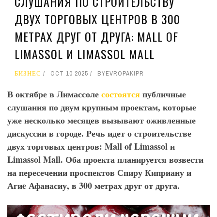
СЛУШАНИЯ ПО СТРОИТЕЛЬСТВУ
ДВУХ ТОРГОВЫХ ЦЕНТРОВ В 300
МЕТРАХ ДРУГ ОТ ДРУГА: MALL OF
LIMASSOL И LIMASSOL MALL
БИЗНЕС
OCT 10 2025
BY
EVROPAKIPR
В октябре в Лимассоле
состоятся
публичные
слушания по двум крупным проектам, которые
уже несколько месяцев вызывают оживленные
дискуссии в городе. Речь идет о строительстве
двух торговых центров: Mall
of
Limassol
и
Limassol
Mall
. Оба проекта планируется возвести
на пересечении проспектов Спиру Киприану и
Агиe
Афанасиу, в 300 метрах друг от друга.