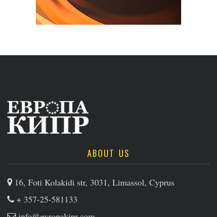
ABOUT US
16, Foti Kolakidi str, 3031, Limassol, Cyprus
+ 357-25-581133
info@evropakipr.com