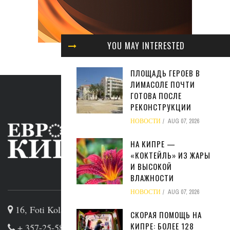
YOU MAY INTERESTED
ПЛОЩАДЬ ГЕРОЕВ В
ЛИМАСОЛЕ ПОЧТИ
ГОТОВА ПОСЛЕ
РЕКОНСТРУКЦИИ
НОВОСТИ
AUG 07, 2026
НА КИПРЕ —
«КОКТЕЙЛЬ» ИЗ ЖАРЫ
И ВЫСОКОЙ
ВЛАЖНОСТИ
ABOUT US
НОВОСТИ
AUG 07, 2026
16, Foti Kolakidi str, 3031, Limassol, Cyprus
СКОРАЯ ПОМОЩЬ НА
КИПРЕ: БОЛЕЕ 128
+ 357-25-581133