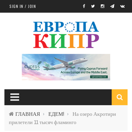
Skip to main content
SIGN IN / JOIN
S
ГЛАВНАЯ
ЕДЕМ!
На озеро Акротири
›
›
f
прилетели 11 тысяч фламинго