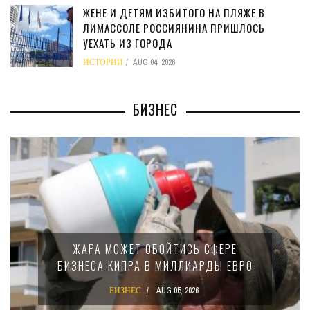
ЖЕНЕ И ДЕТЯМ ИЗБИТОГО НА ПЛЯЖЕ В
ЛИМАССОЛЕ РОССИЯНИНА ПРИШЛОСЬ
УЕХАТЬ ИЗ ГОРОДА
ИСТОРИИ
AUG 04, 2026
БИЗНЕС
МИНФИН КИПРА ПЕ
Т ОБОЙТИСЬ СФЕРЕ
15-ПРОЦЕНТНО
А В МИЛЛИАРДЫ ЕВРО
КРУПНЫХ МЕ
КОМП
ЕС
AUG 05, 2026
БИЗНЕС