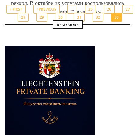
рекорд. В октябре их услугами воспользовались
« FIRST
‹ PREVIOUS
…
25
26
27
более миллиона пассажиров.
28
29
30
31
32
33
READ MORE