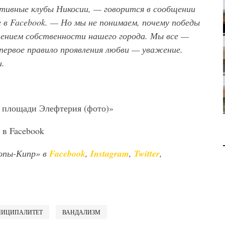
ивные клубы Никосии, — говорится в сообщении
В 2028 ГОДУ ENI НАЧНЕТ
 в Facebook
. — Но мы не понимаем, почему победы
ДОБЫЧУ ГАЗА НА
МЕСТОРОЖДЕНИИ KRONOS
ением собственности нашего города. Мы все —
НА КИПРСКОМ ШЕЛЬФЕ
первое правило проявления любви — уважение.
и.
БИЗНЕС
JUL 28, 2026
 площади Элефтерия (фото)»
в Facebook
опы-Кипр» в
Facebook
,
Instagram
,
Twitter
,
ИЦИПАЛИТЕТ
ВАНДАЛИЗМ