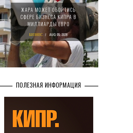
МИНФИ
ЖАРА МОЖЕТ ОБОЙТИСЬ
ЗАКОН
СФЕРЕ БИЗНЕСА КИПРА В
НАЛ
МИЛЛИАРДЫ ЕВРО
М
БИЗНЕС
AUG 05, 2026
БИ
ПОЛЕЗНАЯ ИНФОРМАЦИЯ