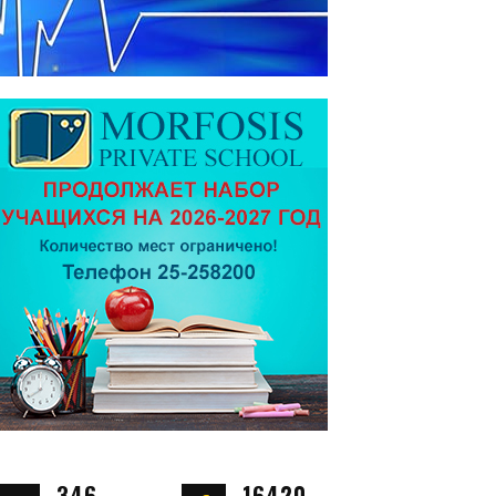
346
16420