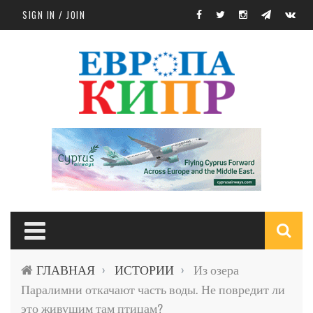
Skip to main content
SIGN IN / JOIN
S
ГЛАВНАЯ
ИСТОРИИ
Из озера
›
›
f
Паралимни откачают часть воды. Не повредит ли
это живущим там птицам?