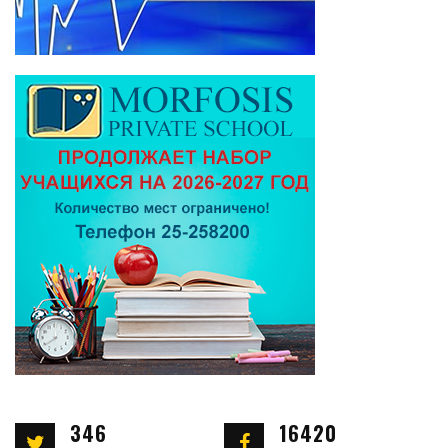
346
16420