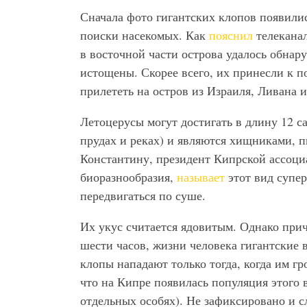
Сначала фото гигантских клопов появилис
поиски насекомых. Как
пояснил
телеканал
в восточной части острова удалось обна
истощены. Скорее всего, их принесли к 
прилететь на остров из Израиля, Ливана
Летоцерусы могут достигать в длину 12 са
прудах и реках) и являются хищниками, 
Константину, президент Кипрской ассоци
биоразнообразия,
называет
этот вид супер
передвигаться по суше.
Их укус считается ядовитым. Однако прич
шести часов, жизни человека гигантские
клопы нападают только тогда, когда им гро
что на Кипре появилась популяция этого 
отдельных особях). Не зафиксировано и с