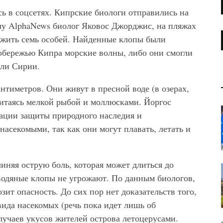
ь в соцсетях. Кипрские биологи отправились на
у AlphaNews биолог Яковос Джорджис, на пляжах
ружить семь особей. Найденные клопы были
побережью Кипра морские волны, либо они смогли
 или Сирии.
нтиметров. Они живут в пресной воде (в озерах,
питаясь мелкой рыбой и моллюсками. Йоргос
ации защиты природного наследия и
насекомыми, так как они могут плавать, летать и
иняя острую боль, которая может длиться до
 водяные клопы не угрожают. По данным биологов,
зит опасность. До сих пор нет доказательств того,
вида насекомых (речь пока идет лишь об
лучаев укусов жителей острова летоцерусами.