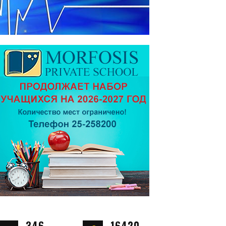
346
16420