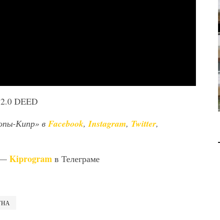
В 2028 ГОДУ ENI НАЧНЕТ
ДОБЫЧУ ГАЗА НА
МЕСТОРОЖДЕНИИ KRONOS
НА КИПРСКОМ ШЕЛЬФЕ
БИЗНЕС
JUL 28, 2026
A 2.0 DEED
опы-Кипр» в
Facebook
,
Instagram
,
Twitter
,
Kiprogram
 —
в Телеграме
УНА