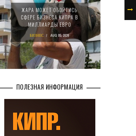
МИНФИ
ЖАРА МОЖЕТ ОБОЙТИСЬ
ЗАКОН
СФЕРЕ БИЗНЕСА КИПРА В
НАЛ
МИЛЛИАРДЫ ЕВРО
М
БИЗНЕС
AUG 05, 2026
БИ
ПОЛЕЗНАЯ ИНФОРМАЦИЯ