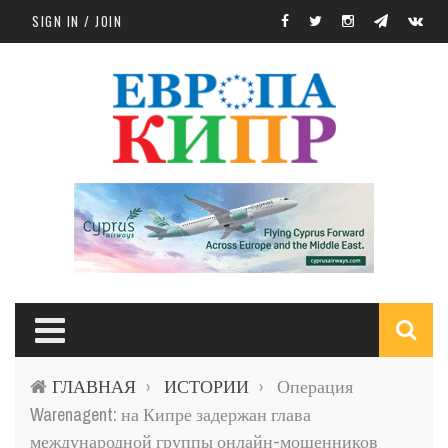
Skip to main content
SIGN IN / JOIN
S
ГЛАВНАЯ
ИСТОРИИ
Операция
›
›
f
Warenagent: на Кипре задержан глава
международной группы онлайн-мошенников