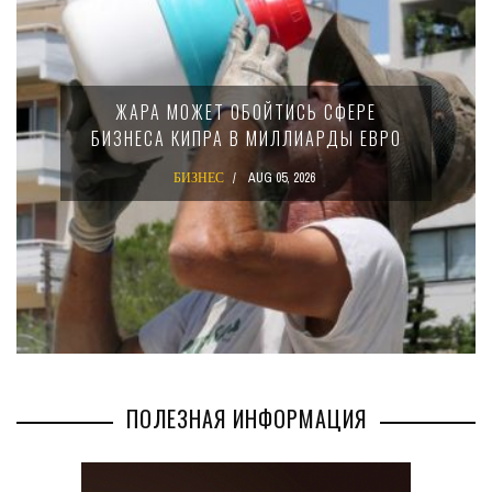
МИНФИН КИПРА 
ЕТ ОБОЙТИСЬ СФЕРЕ
15-ПРОЦЕНТ
ПРА В МИЛЛИАРДЫ ЕВРО
КРУПНЫХ М
КО
НЕС
AUG 05, 2026
БИЗНЕС
ПОЛЕЗНАЯ ИНФОРМАЦИЯ