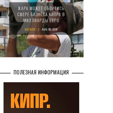
МИНФИ
ЖАРА МОЖЕТ ОБОЙТИСЬ
ЗАКОН
СФЕРЕ БИЗНЕСА КИПРА В
НАЛ
МИЛЛИАРДЫ ЕВРО
М
БИЗНЕС
AUG 05, 2026
БИ
ПОЛЕЗНАЯ ИНФОРМАЦИЯ