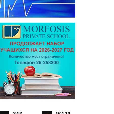
346
16420