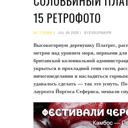
СОЛОВЬИНЫЙ ПЛАТ
15 РЕТРОФОТО
ИСТОРИИ
JUL 05 2020
BY
EVROPAKIPR
Высокогорную деревушку Платрес, расп
метров над уровнем моря, первыми дл
британской колониальной администрац
укрыться в прохладной тени сосен, ра
ничегонеделания и насладиться горными
удавалось сделать — так это уснуть. По
лауреата Йоргоса Сефериса, мешали сн