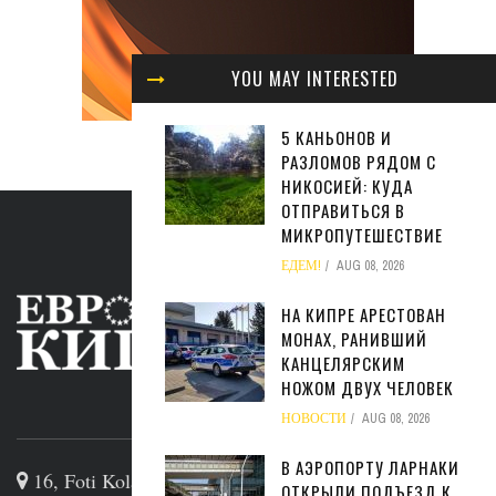
YOU MAY INTERESTED
5 КАНЬОНОВ И
РАЗЛОМОВ РЯДОМ С
НИКОСИЕЙ: КУДА
ОТПРАВИТЬСЯ В
МИКРОПУТЕШЕСТВИЕ
ЕДЕМ!
AUG 08, 2026
НА КИПРЕ АРЕСТОВАН
МОНАХ, РАНИВШИЙ
КАНЦЕЛЯРСКИМ
НОЖОМ ДВУХ ЧЕЛОВЕК
ABOUT US
НОВОСТИ
AUG 08, 2026
В АЭРОПОРТУ ЛАРНАКИ
16, Foti Kolakidi str, 3031, Limassol, Cyprus
ОТКРЫЛИ ПОДЪЕЗД К