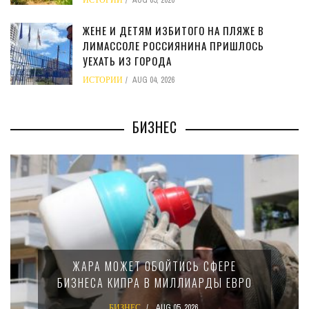
ИСТОРИИ
AUG 05, 2026
ЖЕНЕ И ДЕТЯМ ИЗБИТОГО НА ПЛЯЖЕ В
ЛИМАССОЛЕ РОССИЯНИНА ПРИШЛОСЬ
УЕХАТЬ ИЗ ГОРОДА
ИСТОРИИ
AUG 04, 2026
БИЗНЕС
МИНФИН КИПРА ПЕРЕП
ОЙТИСЬ СФЕРЕ
15-ПРОЦЕНТНОМ Н
 МИЛЛИАРДЫ ЕВРО
КРУПНЫХ МЕЖДУ
КОМПАНИ
AUG 05, 2026