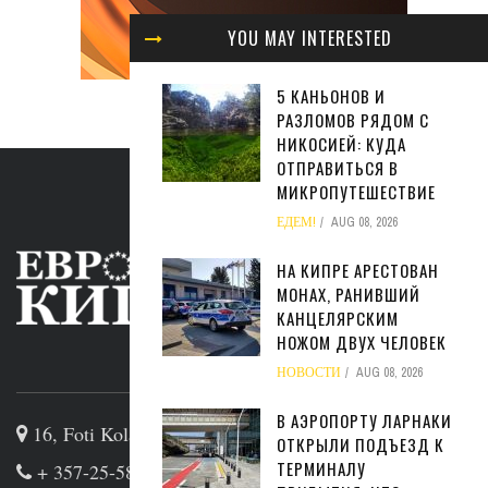
YOU MAY INTERESTED
5 КАНЬОНОВ И
РАЗЛОМОВ РЯДОМ С
НИКОСИЕЙ: КУДА
ОТПРАВИТЬСЯ В
МИКРОПУТЕШЕСТВИЕ
ЕДЕМ!
AUG 08, 2026
НА КИПРЕ АРЕСТОВАН
МОНАХ, РАНИВШИЙ
КАНЦЕЛЯРСКИМ
НОЖОМ ДВУХ ЧЕЛОВЕК
ABOUT US
НОВОСТИ
AUG 08, 2026
В АЭРОПОРТУ ЛАРНАКИ
16, Foti Kolakidi str, 3031, Limassol, Cyprus
ОТКРЫЛИ ПОДЪЕЗД К
ТЕРМИНАЛУ
+ 357-25-581133