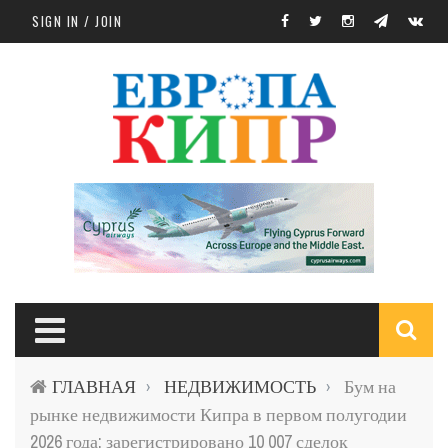
Skip to main content
SIGN IN / JOIN
S
ГЛАВНАЯ
НЕДВИЖИМОСТЬ
Бум на
›
›
f
рынке недвижимости Кипра в первом полугодии
2026 года: зарегистрировано 10 007 сделок