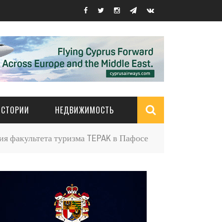
ИСТОРИИ
НЕДВИЖИМОСТЬ
Search
ия факультета туризма TEPAK в Пафосе
form