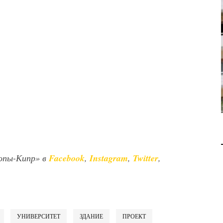
В 2028 ГОДУ ENI НАЧНЕТ
ДОБЫЧУ ГАЗА НА
МЕСТОРОЖДЕНИИ KRONOS
НА КИПРСКОМ ШЕЛЬФЕ
БИЗНЕС
JUL 28, 2026
опы-Кипр» в
Facebook
,
Instagram
,
Twitter
,
УНИВЕРСИТЕТ
ЗДАНИЕ
ПРОЕКТ