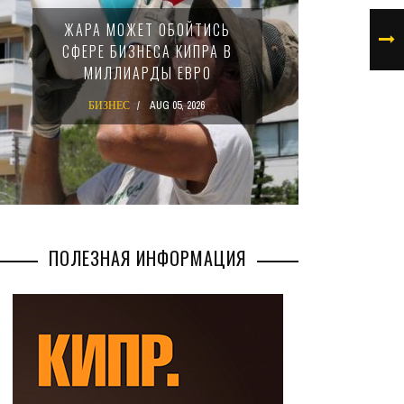
МИНФИ
ЖАРА МОЖЕТ ОБОЙТИСЬ
ЗАКОН
СФЕРЕ БИЗНЕСА КИПРА В
НАЛ
МИЛЛИАРДЫ ЕВРО
М
БИЗНЕС
AUG 05, 2026
БИ
ПОЛЕЗНАЯ ИНФОРМАЦИЯ