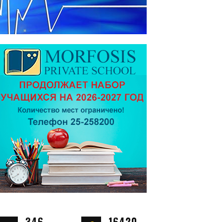
346
16420