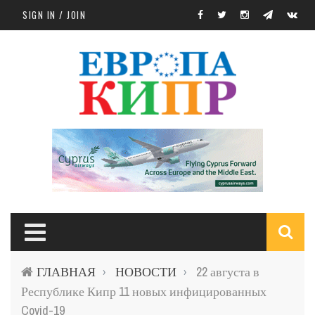
Skip to main content
SIGN IN / JOIN
S
ГЛАВНАЯ
НОВОСТИ
22 августа в
›
›
f
Республике Кипр 11 новых инфицированных
Covid-19