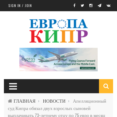
Skip to main content
SIGN IN / JOIN
S
ГЛАВНАЯ
НОВОСТИ
Апелляционный
›
›
f
суд Кипра обязал двух взрослых сыновей
выплачивать 73-летнему отцу по 75 евро в месяц