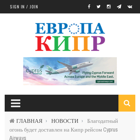
Skip to main content
SIGN IN / JOIN
S
ГЛАВНАЯ
НОВОСТИ
Благодатный
›
›
f
огонь будет доставлен на Кипр рейсом Cyprus
Airways