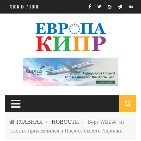
Skip to main content
SIGN IN / JOIN
S
ГЛАВНАЯ
НОВОСТИ
Борт Wizz Air из
›
›
f
Скопье приземлился в Пафосе вместо Ларнаки