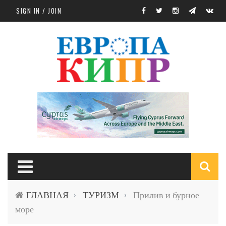
Skip to main content
SIGN IN / JOIN
S
ГЛАВНАЯ
ТУРИЗМ
Прилив и бурное
›
›
f
море