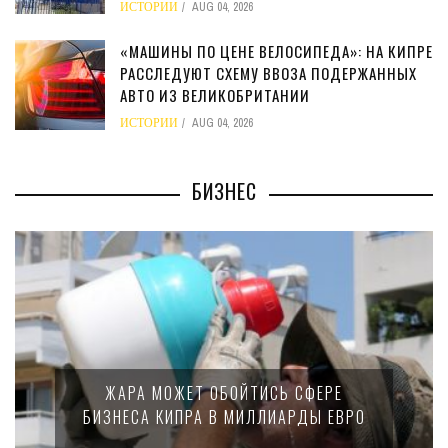
ИСТОРИИ
AUG 04, 2026
«МАШИНЫ ПО ЦЕНЕ ВЕЛОСИПЕДА»: НА КИПРЕ
РАССЛЕДУЮТ СХЕМУ ВВОЗА ПОДЕРЖАННЫХ
АВТО ИЗ ВЕЛИКОБРИТАНИИ
ИСТОРИИ
AUG 04, 2026
БИЗНЕС
МИНФИН КИПРА ПЕ
Т ОБОЙТИСЬ СФЕРЕ
15-ПРОЦЕНТНО
А В МИЛЛИАРДЫ ЕВРО
КРУПНЫХ МЕ
КОМП