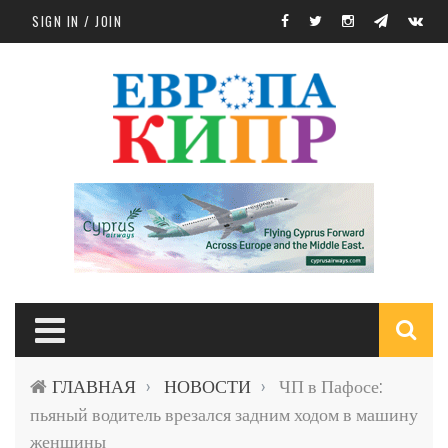
Skip to main content
SIGN IN / JOIN
S
ГЛАВНАЯ
НОВОСТИ
ЧП в Пафосе:
›
›
f
пьяный водитель врезался задним ходом в машину
женщины