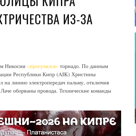
ТОЛИЦЫ КИПРА
КТРИЧЕСТВА ИЗ-ЗА
дам Никосии
«прогулялся»
торнадо. По данным
икации Республики Кипр (AIK) Христины
ил на линию электропередач пальму, отключив
В Лаче оборваны провода. Технические команды