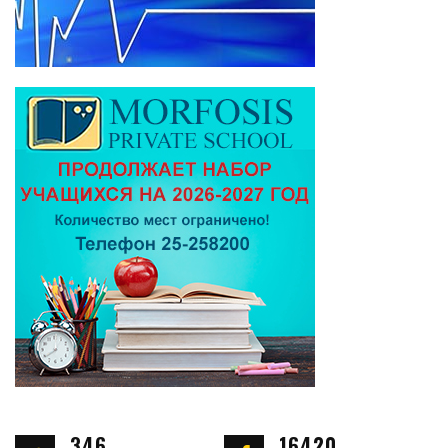
346
16420