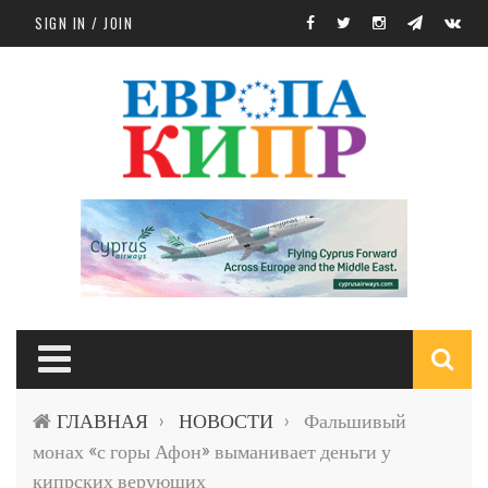
Skip to main content
SIGN IN / JOIN
S
ГЛАВНАЯ
НОВОСТИ
Фальшивый
›
›
f
монах «с горы Афон» выманивает деньги у
кипрских верующих