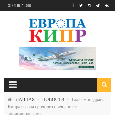
Skip to main content
SIGN IN / JOIN
S
ГЛАВНАЯ
НОВОСТИ
Глава минздрава
›
›
f
Кипра созвал срочное совещание с
эпидемиологами