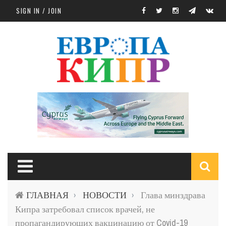
Skip to main content
SIGN IN / JOIN
S
ГЛАВНАЯ
НОВОСТИ
Глава минздрава
›
›
f
Кипра затребовал список врачей, не
пропагандирующих вакцинацию от Covid-19