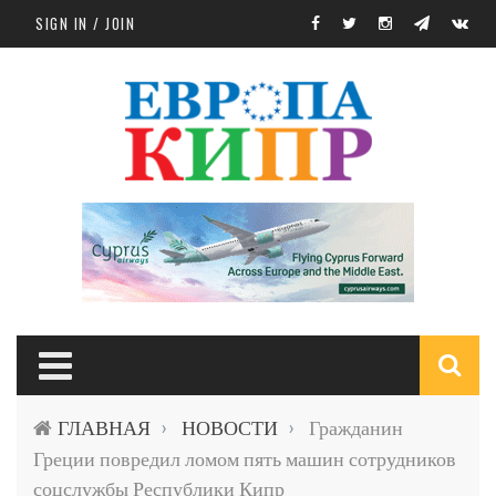
Skip to main content
SIGN IN / JOIN
S
ГЛАВНАЯ
НОВОСТИ
Гражданин
›
›
f
Греции повредил ломом пять машин сотрудников
соцслужбы Республики Кипр