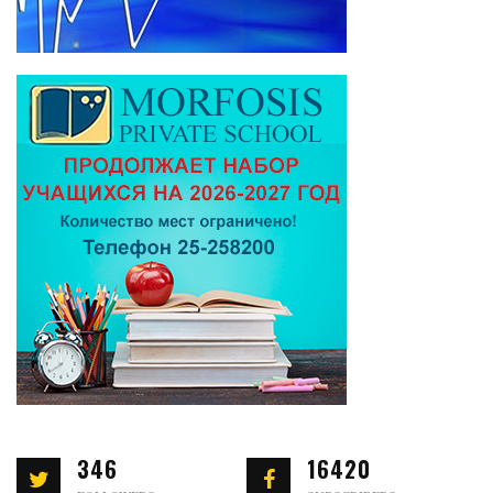
346
16420